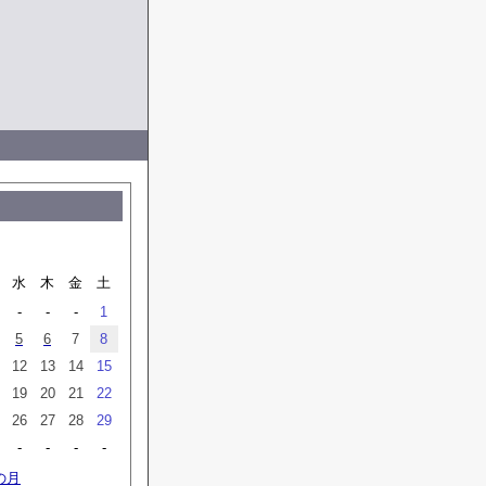
水
木
金
土
-
-
-
1
5
6
7
8
12
13
14
15
19
20
21
22
26
27
28
29
-
-
-
-
の月