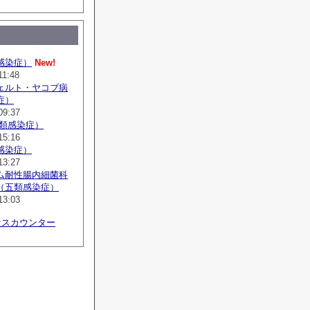
感染症）
New!
11:48
ェルト・ヤコブ病
症）
09:37
四類感染症）
15:16
感染症）
13:27
ム耐性腸内細菌科
（五類感染症）
13:03