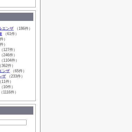
ルエンザ
（186件）
種
（61件）
7件）
5件）
（127件）
（246件）
（1104件）
362件）
エンザ
（65件）
ンザ
（233件）
11件）
（10件）
（1116件）