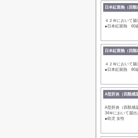
日本紅斑熱（四類
４２Ｗにおいて届
●日本紅斑熱 60
日本紅斑熱（四類
４２Ｗにおいて届
●日本紅斑熱 80
A型肝炎（四類感
A型肝炎（四類感
34Ｗにおいて届
●幼児 女性