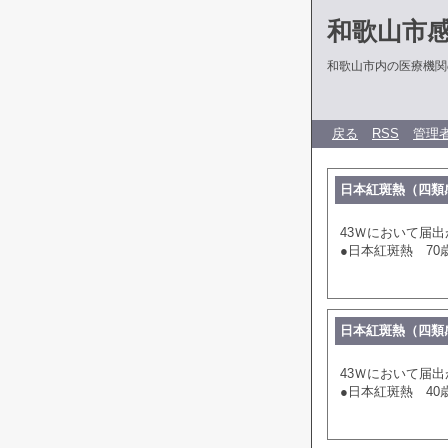
和歌山市
和歌山市内の医療機関
戻る
RSS
管理
日本紅斑熱（四類
43Ｗにおいて届
●日本紅斑熱 70
日本紅斑熱（四類
43Ｗにおいて届
●日本紅斑熱 40