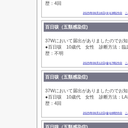
歴：4回
2025年09月16日(火)13時25分
こ
百日咳（五類感染症)
37Wにおいて届出がありましたのでお
●百日咳 10歳代 女性 診断方法：臨
歴：不明
2025年09月12日(金)17時25分
こ
百日咳（五類感染症)
37Wにおいて届出がありましたのでお
●百日咳 10歳代 女性 診断方法：LA
歴：4回
2025年09月12日(金)16時55分
こ
百日咳（五類感染症)