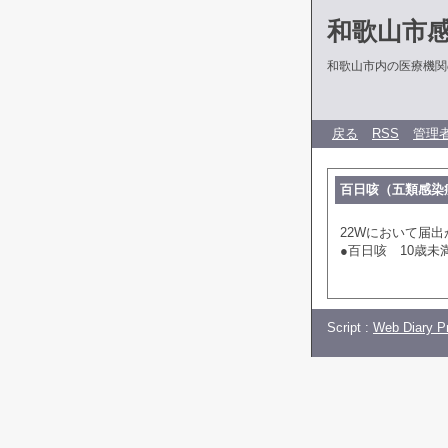
和歌山市
和歌山市内の医療機関
戻る
RSS
管理
百日咳（五類感染
22Wにおいて届
●百日咳 10歳未
Script :
Web Diary Pr